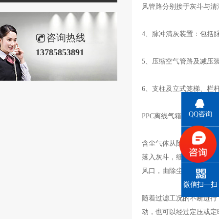
风管路分别接于灰斗与清
4、脉冲清灰装置：包括
咨询热线
13785853891
5、压缩空气管路及减压
6、支柱及立式笼梯、栏
QQ咨询
PPC离线气箱脉冲布袋除
含尘气体从除尘器进出风
电话
落入灰斗，细小尘粒随气
风口，由除尘系统的主风
微信扫一扫
随着过滤工况的不断进行
动，也可以经过定压或定